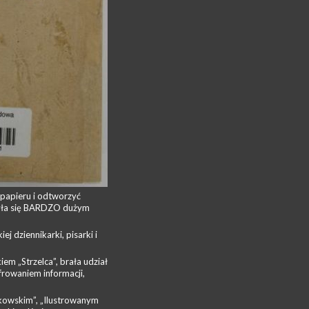
 papieru i odtworzyć
szyła się BARDZO dużym
j dziennikarki, pisarki i
em „Strzelca”, brała udział
frowaniem informacji,
kowskim”, „Ilustrowanym