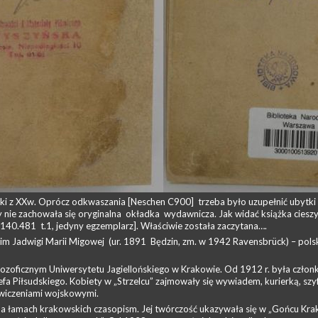
żki z XXw. Oprócz odkwaszania [Neschen C900] trzeba było uzupełnić ubytki
ty nie zachowała się oryginalna okładka wydawnicza. Jak widać książka cie
 140.481 t.1, jedyny egzemplarz]. Właściwie została zaczytana….
nim
Jadwigi Marii Migowej
(ur. 1891 Będzin, zm. w 1942 Ravensbrück) – polskie
ozoficznym Uniwersytetu Jagiellońskiego w Krakowie. Od 1912 r. była członki
fa Piłsudskiego. Kobiety w „Strzelcu” zajmowały się wywiadem, kurierką, szy
wiczeniami wojskowymi.
a łamach krakowskich czasopism. Jej twórczość ukazywała się w „Gońcu Kra