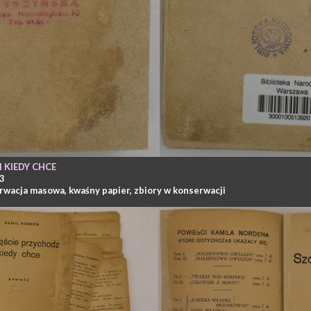
 KIEDY CHCE
13
rwacja masowa
,
kwaśny papier
,
zbiory w konserwacji